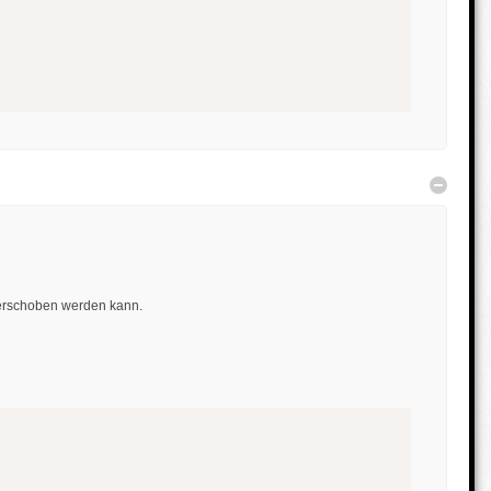
Verber
e verschoben werden kann.