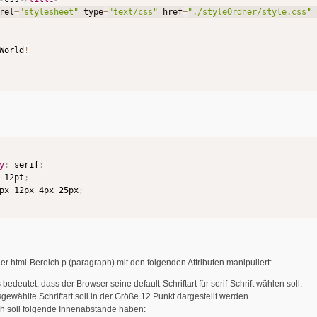
rel
=
"stylesheet"
 type
=
"text/css"
 href
=
"./styleOrdner/style.css"
World
!
y
:
 serif
;
 12pt
;
px 12px 4px 25px
;
der html-Bereich p (paragraph) mit den folgenden Attributen manipuliert:
as bedeutet, dass der Browser seine default-Schriftart für serif-Schrift wählen soll.
usgewählte Schriftart soll in der Größe 12 Punkt dargestellt werden
h soll folgende Innenabstände haben: