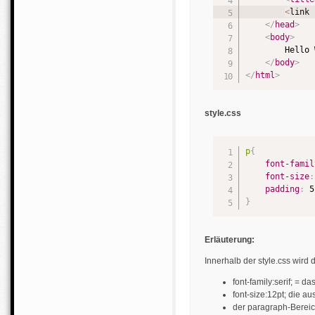
<
link 
</
head
>
<
body
>
        Hello 
</
body
>
</
html
>
style.css
p
{
font-famil
font-size
:
padding
:
 5
}
Erläuterung:
Innerhalb der style.css wird 
font-family:serif; = d
font-size:12pt; die a
der paragraph-Bereic