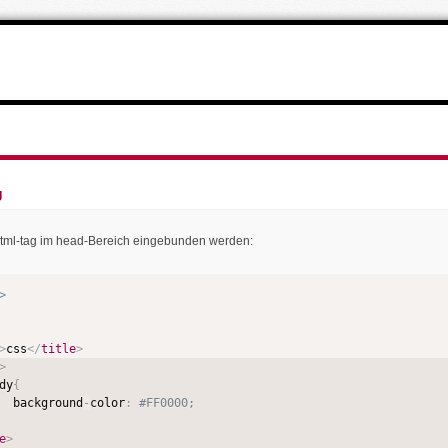
g
html-tag im head-Bereich eingebunden werden:
>
>
css
</
title
>
>
dy
{
  background
-
color
:
#FF0000;
e
>