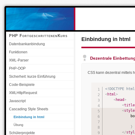
Navigation überspringen
PHP FortgeschrittenenKurs
Einbindung in html
Datenbankanbindung
Funktionen
Dezentrale Einbettun
XML-Parser
PHP-OOP
CSS kann dezentral mittels 
Sicherheit: kurze Einführung
Code-Beispiele
<!DOCTYPE html
XMLHttpRequest
<
html
>
<
head
>
Javascript
<
title
Cascading Style Sheets
<
style
            bo
Einbindung in html
              
Übung
}
</
styl
Schülerprojekte