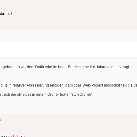
World
!
ingebunden werden. Dafür wird im head-Bereich eine link-Information erzeugt.
sollte in relativer Adressierung erfolgen, damit das Web-Projekt möglichst flexibl
t sich die style.css in einem Ordner höher "styleOrdner":
>
>
css
</
title
>