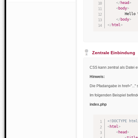
</
head
>
<
body
>
        Hello 
</
body
>
</
html
>
Zentrale Einbindung
CSS kann zentral als Datei e
Hinweis:
Die Pfadangabe in href="..." 
Im folgenden Beispiel befinde
index.php
<!DOCTYPE html
<
html
>
<
head
>
<
title